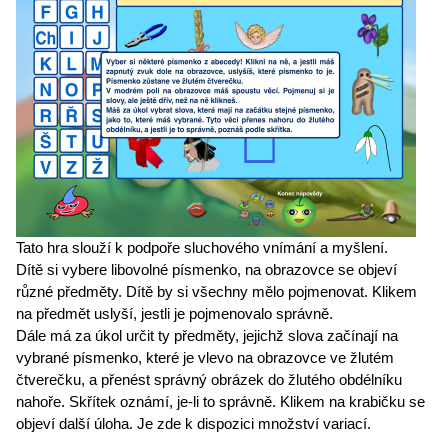
Tato hra slouží k podpoře sluchového vnímání a myšlení.
Dítě si vybere libovolné písmenko, na obrazovce se objeví
různé předměty. Dítě by si všechny mělo pojmenovat. Klikem
na předmět uslyší, jestli je pojmenovalo správně.
Dále má za úkol určit ty předměty, jejichž slova začínají na
vybrané písmenko, které je vlevo na obrazovce ve žlutém
čtverečku, a přenést správný obrázek do žlutého obdélníku
nahoře. Skřítek oznámí, je-li to správně. Klikem na krabičku se
objeví další úloha. Je zde k dispozici množství variací.