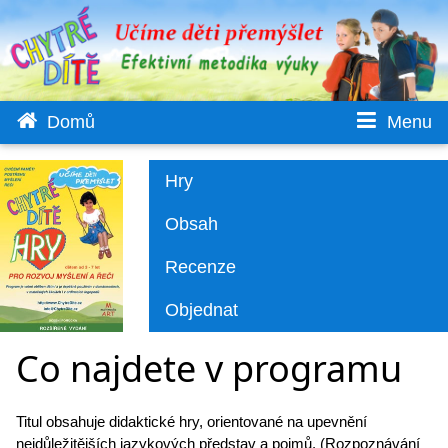


Domů
Menu
Hry
Obsah
Recenze
Objednat
Co najdete v programu
Titul obsahuje didaktické hry, orientované na upevnění
nejdůležitějších jazykových představ a pojmů. (Rozpoznávání