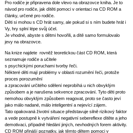
Pro rodiče je připravena dole vlevo na obrazovce kniha. Je to
návod pro rodiče, jak dítěti pomoci v orientaci na CD ROM a
články, určené pro rodiče.
Děti si mohou s CD hrát samy, ale pokud si s ním budete hrát i
Vy, hry splní lépe svůj účel.
Je vhodné, abyste s dětmi hovořili, a dítě samo formulovalo
jevy na obrazovce.
Na knize najdete rovněž teoretickou část CD ROM, která
seznamuje rodiče a učitele
s psychickými poruchami tvorby řeči.
Některé děti mají problémy v oblasti rozumění řeči, protože
proces porozumění
a zpracování určitého sdělení neprobíhá u nich obvyklým
způsobem a je narušena sekvence zpracování. Tyto děti proto
nemohou obvyklým způsobem reagovat, proto se často jeví
jako málo nadané, málo inteligentní a nejevící zájem.
Tato opakovaná životní situace představuje silně rizikový faktor
a vede postupně k vytváření negativní sebereflexe dítěte a jeho
demotivaci, případně hledání jiných, nevhodných forem aktivity.
CD ROM přináší poznatky, jak těmto dětem pomoci v