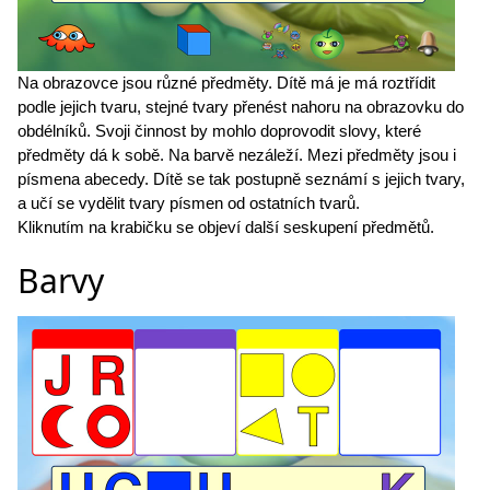
Na obrazovce jsou různé předměty. Dítě má je má roztřídit
podle jejich tvaru, stejné tvary přenést nahoru na obrazovku do
obdélníků. Svoji činnost by mohlo doprovodit slovy, které
předměty dá k sobě. Na barvě nezáleží. Mezi předměty jsou i
písmena abecedy. Dítě se tak postupně seznámí s jejich tvary,
a učí se vydělit tvary písmen od ostatních tvarů.
Kliknutím na krabičku se objeví další seskupení předmětů.
Barvy